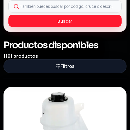
Buscar
Productos disponibles
1191
producto
s
Filtros