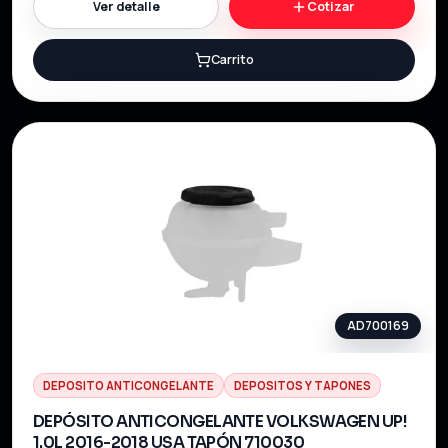
Ver detalle
Cotizar
Carrito
AD700169
DEPOSITO ANTICONGELANTE
DEPOSITOS Y TAPONES
DEPÓSITO ANTICONGELANTE VOLKSWAGEN UP!
1.0L 2016-2018 USA TAPÓN 710030