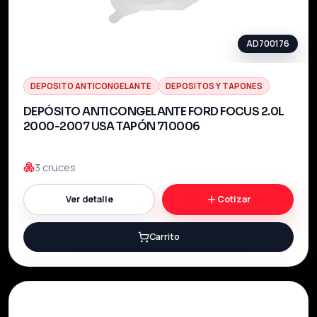
AD700176
DEPOSITO ANTICONGELANTE
DEPOSITOS Y TAPONES
DEPÓSITO ANTICONGELANTE FORD FOCUS 2.0L
2000-2007 USA TAPÓN 710006
3
cruces
Ver detalle
Cotizar
Carrito