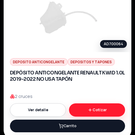
AD700064
DEPOSITO ANTICONGELANTE
DEPOSITOS Y TAPONES
DEPÓSITO ANTICONGELANTE RENAULT KWID 1.0L
2019-2022 NO USA TAPÓN
2
cruces
Ver detalle
Cotizar
Carrito