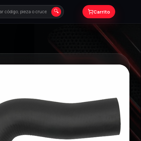
🔍
Carrito